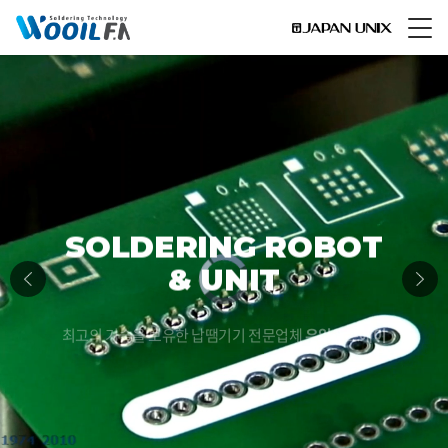
SOLDERING ROBOT
Video
& UNIT
Player
is
loading.
최고의 기술을 보유한 납땜기기 전문업체
우일에프에이